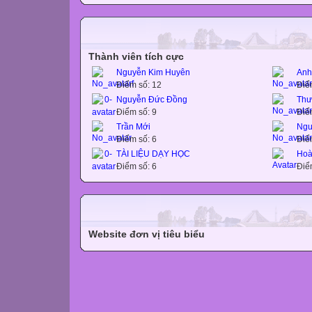
Thành viên tích cực
Nguyễn Kim Huyên
Anh
Điểm số: 12
Điể
Nguyễn Đức Đồng
Thư
Điểm số: 9
Điể
Trần Mới
Ngu
Điểm số: 6
Điể
TÀI LIỆU DẠY HỌC
Hoà
Điểm số: 6
Điể
Website đơn vị tiêu biểu