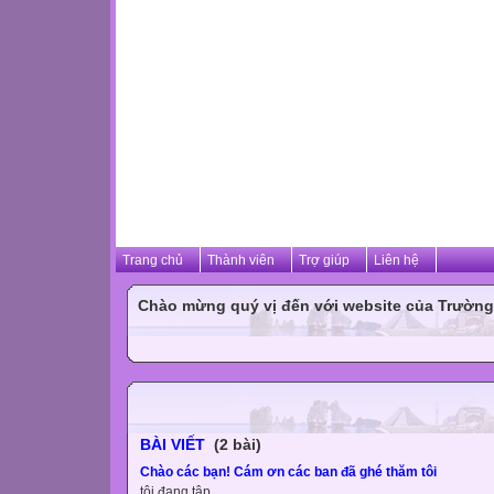
Trang chủ
Thành viên
Trợ giúp
Liên hệ
Chào mừng quý vị đến với website của Trường
BÀI VIẾT
(2 bài)
Chào các bạn! Cám ơn các ban đã ghé thăm tôi
tôi đang tâp...