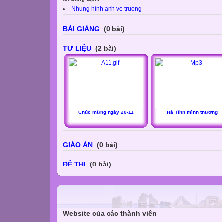
Nhung hình anh ve truong
BÀI GIẢNG
(0 bài)
TƯ LIỆU
(2 bài)
Chúc mừng ngày 20-11
Hà Tĩnh mình thương
GIÁO ÁN
(0 bài)
ĐỀ THI
(0 bài)
Website của các thành viên